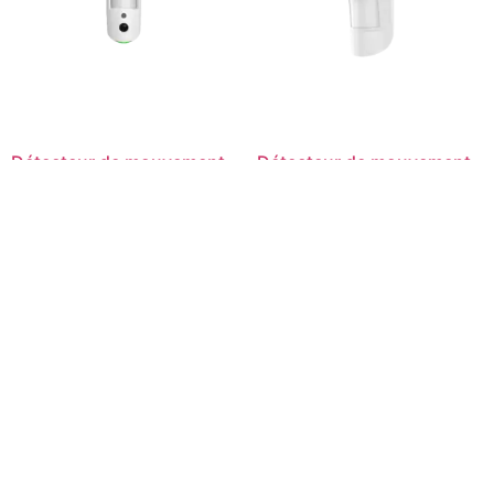
Détecteur de mouvement
Détecteur de mouvement
radio 12 m avec prise de
radio Anti Animaux – blanc
photo
Lire la suite
Lire la suite