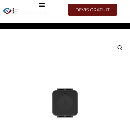
DEVIS GRATUIT
NOUVEAU
ACCUEIL
/
COULEUR
/
NOIR
/ BOUTON PANIQUE