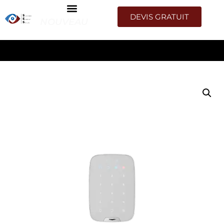
DEVIS GRATUIT
NOUVEAU
ACCUEIL
/
COULEUR
/
BLANC
/ CLAVIER TACTILE
BIDIRECTIONNEL RFID BLUETOOTH – BLANC