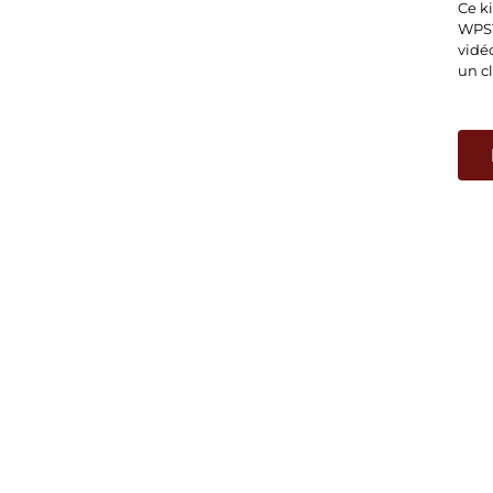
Ce k
WPS1
vidé
un cl