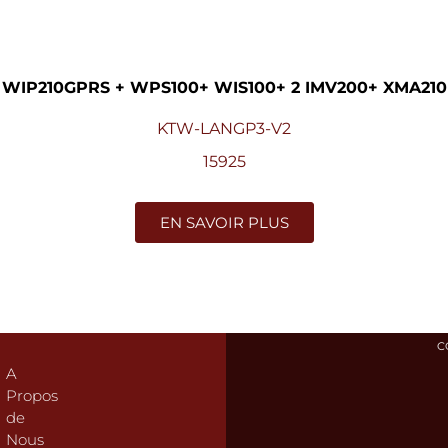
WIP210GPRS + WPS100+ WIS100+ 2 IMV200+ XMA210
KTW-LANGP3-V2
15925
EN SAVOIR PLUS
C
A
Propos
de
Nous