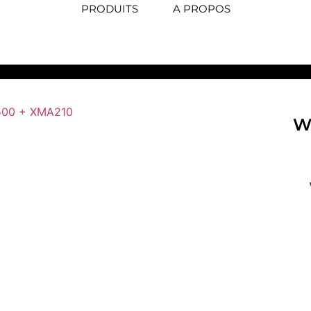
PRODUITS
A PROPOS
LEUR
/
BLANC
/ WIP210GPRS + WPS100 + WIS100+ 2 IMVA200+7 L
W