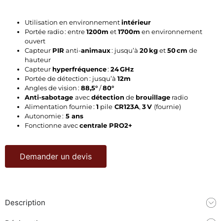
Utilisation en environnement
intérieur
Portée radio : entre
1200m
et
1700m
en environnement
ouvert
Capteur
PIR
anti-
animaux
: jusqu’à
20 kg
et
50 cm
de
hauteur
Capteur
hyperfréquence
:
24 GHz
Portée de détection : jusqu’à
12m
Angles de vision :
88,5°
/
80°
Anti-sabotage
avec
détection
de
brouillage
radio
Alimentation fournie :
1
pile
CR123A
,
3 V
(fournie)
Autonomie :
5 ans
Fonctionne avec
centrale PRO2+
Demander un devis
Description